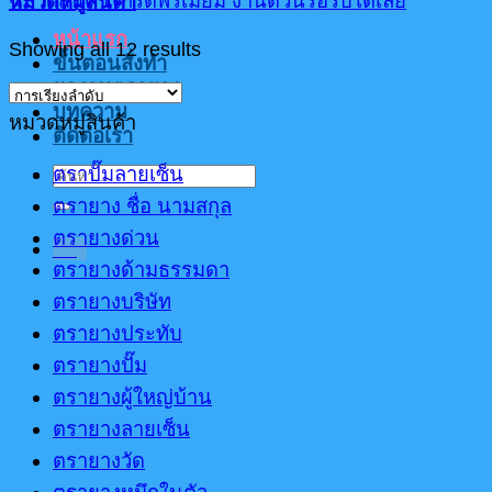
หมวดหมู่สินค้า
หน้าแรก
Showing all 12 results
ขั้นตอนสั่งทำ
ผลงานตรายาง
บทความ
หมวดหมู่สินค้า
ติดต่อเรา
ตราปั๊มลายเซ็น
ค้นหา:
ตรายาง ชื่อ นามสกุล
ตรายางด่วน
เมนู
ตรายางด้ามธรรมดา
ตรายางบริษัท
ตรายางประทับ
ตรายางปั๊ม
ตรายางผู้ใหญ่บ้าน
ตรายางลายเซ็น
ตรายางวัด